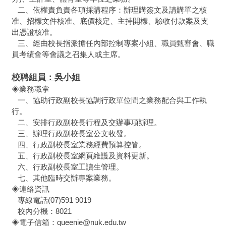
二、依權責負責各項採購程序：
辦理購簽文及請購單之核
准、
招標文件核准、
底價核定、
主持開標、
驗收付款案及支
出憑證核准。
三、經由校長指派擔任內部控制專案小組、職員甄審會、職
員考績會等會議之召集人或主席。
校聘組員：吳小姐
◈業務職掌
一、協助行政副校長協調行政單位間之業務配合與工作執
行。
二、安排行政副校長行程及交辦事項辦理。
三、辦理行政副校長室公文收發。
四、行政副校長室業務經費預算控管。
五、行政副校長室網頁維護及資料更新。
六、行政副校長室工讀生管理。
七、其他臨時交辦專案業務。
◈連絡資訊
專線電話(07)591 9019
校內分機：8021
◈電子信箱：queenie@nuk.edu.tw