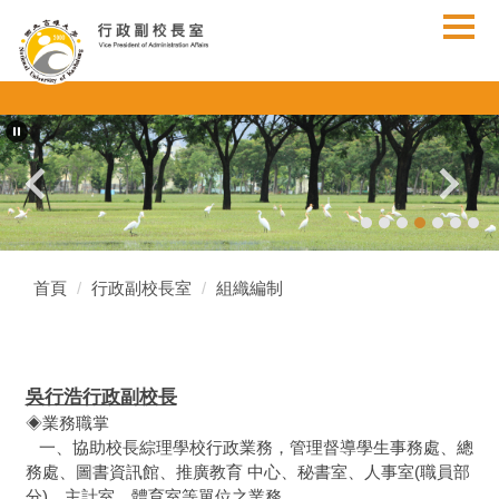
跳
到
主
要
內
容
區
首頁
行政副校長室
組織編制
吳行浩行政副校長
◈業務職掌
一、協助校長綜理學校行政業務，管理督導學生事務處、總
務處、圖書資訊館、推廣教育 中心、秘書室、人事室(職員部
分)、主計室、體育室等單位之業務。