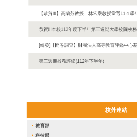
【恭賀!!!】高蘭芬教授、林宏殷教授當選11４
恭賀!!!本校112年度下半年第三週期大學校院校
[轉發]【問卷調查】財團法人高等教育評鑑中心
第三週期校務評鑑(112年下半年)
校外連結
教育部
秘書室
科技部
教務處