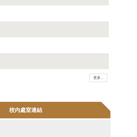
更多...
校內處室連結
秘書室
教務處