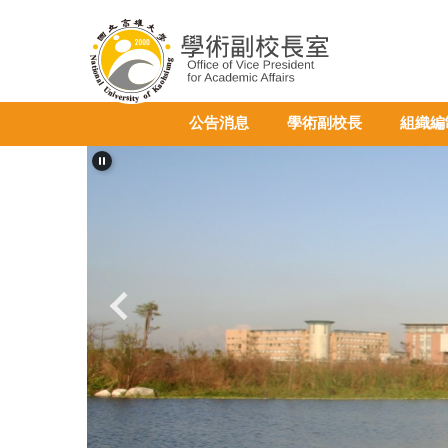
跳
到
主
要
內
公告消息
學術副校長
組織編
容
區