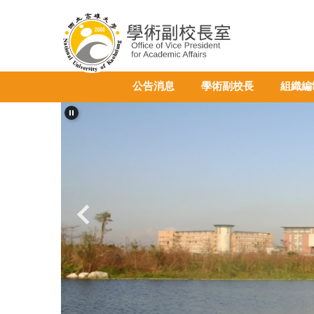
跳
到
主
要
內
公告消息
學術副校長
組織編
容
區