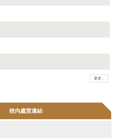
更多...
校內處室連結
秘書室
教務處