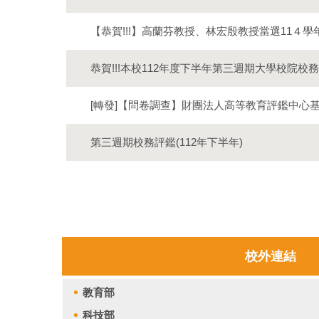
【恭賀!!!】高蘭芬教授、林宏殷教授當選11４
恭賀!!!本校112年度下半年第三週期大學校院校
[轉發]【問卷調查】財團法人高等教育評鑑中心
第三週期校務評鑑(112年下半年)
校外連結
教育部
秘書室
科技部
教務處